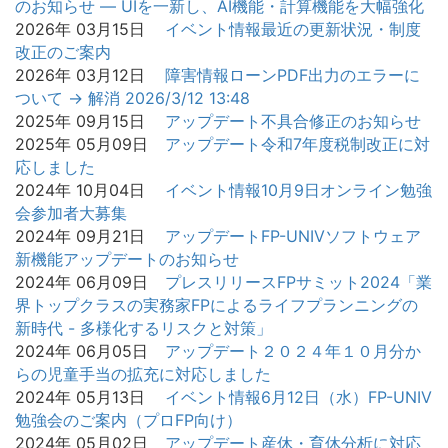
のお知らせ — UIを一新し、AI機能・計算機能を大幅強化
2026年 03月15日
イベント情報
最近の更新状況・制度
改正のご案内
2026年 03月12日
障害情報
ローンPDF出力のエラーに
ついて → 解消 2026/3/12 13:48
2025年 09月15日
アップデート
不具合修正のお知らせ
2025年 05月09日
アップデート
令和7年度税制改正に対
応しました
2024年 10月04日
イベント情報
10月9日オンライン勉強
会参加者大募集
2024年 09月21日
アップデート
FP-UNIVソフトウェア
新機能アップデートのお知らせ
2024年 06月09日
プレスリリース
FPサミット2024「業
界トップクラスの実務家FPによるライフプランニングの
新時代 - 多様化するリスクと対策」
2024年 06月05日
アップデート
２０２４年１０月分か
らの児童手当の拡充に対応しました
2024年 05月13日
イベント情報
6月12日（水）FP-UNIV
勉強会のご案内（プロFP向け）
2024年 05月02日
アップデート
産休・育休分析に対応