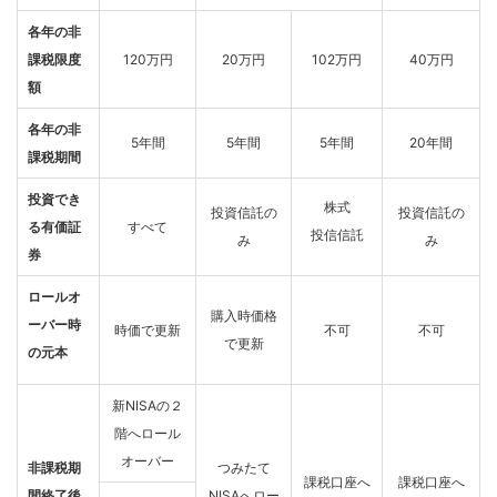
各年の非
課税限度
120万円
20万円
102万円
40万円
額
各年の非
5年間
5年間
5年間
20年間
課税期間
投資でき
株式
投資信託の
投資信託の
る有価証
すべて
投信信託
み
み
券
ロールオ
購入時価格
ーバー時
時価で更新
不可
不可
で更新
の元本
新NISAの２
階へロール
オーバー
非課税期
つみたて
課税口座へ
課税口座へ
間終了後
NISAへロー