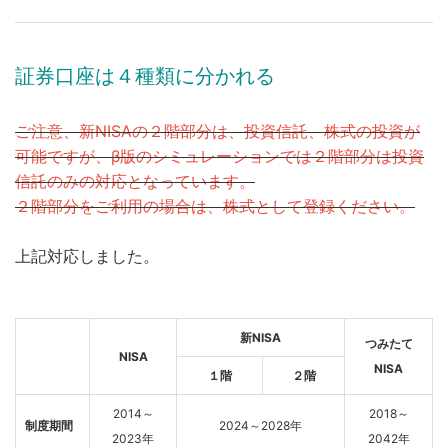
証券口座は４種類に分かれる
ご注意、新NISAの２階部分は、投資信託、株式の投資が
可能ですが、
β
版のシミュレーションでは２階部分は投資
信託のみの対応となっています。
２階部分をご利用の場合は、株式として登録ください。
上記対応しました。
新NISA
つみたて
NISA
NISA
１階
２階
2014～
2018～
制度期間
2024～2028年
2023年
2042年