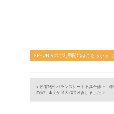
FP−UNIVのご利用開始はこちらから
< 所有物件バランスシート不具合修正、
の実行速度が最大70%改善しました >