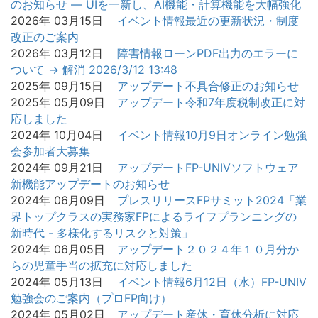
のお知らせ — UIを一新し、AI機能・計算機能を大幅強化
2026年 03月15日
イベント情報
最近の更新状況・制度
改正のご案内
2026年 03月12日
障害情報
ローンPDF出力のエラーに
ついて → 解消 2026/3/12 13:48
2025年 09月15日
アップデート
不具合修正のお知らせ
2025年 05月09日
アップデート
令和7年度税制改正に対
応しました
2024年 10月04日
イベント情報
10月9日オンライン勉強
会参加者大募集
2024年 09月21日
アップデート
FP-UNIVソフトウェア
新機能アップデートのお知らせ
2024年 06月09日
プレスリリース
FPサミット2024「業
界トップクラスの実務家FPによるライフプランニングの
新時代 - 多様化するリスクと対策」
2024年 06月05日
アップデート
２０２４年１０月分か
らの児童手当の拡充に対応しました
2024年 05月13日
イベント情報
6月12日（水）FP-UNIV
勉強会のご案内（プロFP向け）
2024年 05月02日
アップデート
産休・育休分析に対応