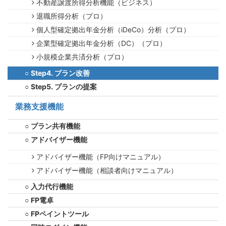
不動産譲渡所得分析機能（ビジネス）
退職所得分析（プロ）
個人型確定拠出年金分析（iDeCo）分析（プロ）
企業型確定拠出年金分析（DC）（プロ）
小規模企業共済分析（プロ）
Step4. プラン改善
Step5. プランの提案
業務支援機能
プラン共有機能
アドバイザー機能
アドバイザー機能（FP向けマニュアル）
アドバイザー機能（相談者向けマニュアル）
入力代行機能
FP電卓
FPペイントツール