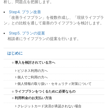
析し、問題点を把握します。
Step4. プラン改善
「改善ライフプラン」を複数作成し、「現状ライフプラ
ン」との比較を通して最善のライフプランを検討します。
Step5. プランの提案
相談者にライフプランの提案を行います。
はじめに
導入を検討されている方へ
ビジネス利用の方へ
個人でご利用の方へ
個人情報の取り扱い・セキュリティ対策について
ライフプランをつくるために必要なもの
利用料金のお支払い方法
クレジットカード決済が承認されない場合