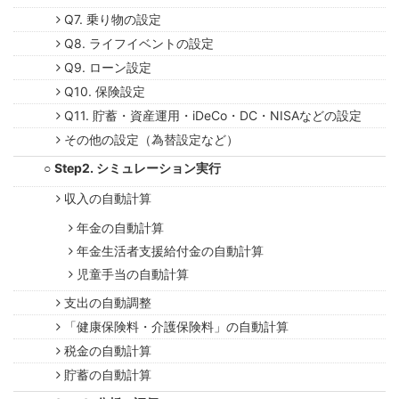
Q7. 乗り物の設定
Q8. ライフイベントの設定
Q9. ローン設定
Q10. 保険設定
Q11. 貯蓄・資産運用・iDeCo・DC・NISAなどの設定
その他の設定（為替設定など）
Step2. シミュレーション実行
収入の自動計算
年金の自動計算
年金生活者支援給付金の自動計算
児童手当の自動計算
支出の自動調整
「健康保険料・介護保険料」の自動計算
税金の自動計算
貯蓄の自動計算