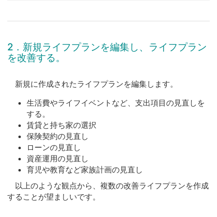
2．新規ライフプランを編集し、ライフプラン
を改善する。
新規に作成されたライフプランを編集します。
生活費やライフイベントなど、支出項目の見直しを
する。
賃貸と持ち家の選択
保険契約の見直し
ローンの見直し
資産運用の見直し
育児や教育など家族計画の見直し
以上のような観点から、複数の改善ライフプランを作成
することが望ましいです。