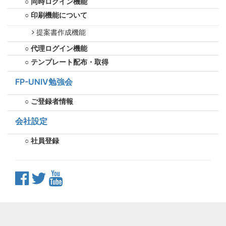
同時ログイン機能
印刷機能について
提案書作成機能
代理ログイン機能
テンプレート配布・取得
FP-UNIV勉強会
ご登録者情報
会社設定
社員登録