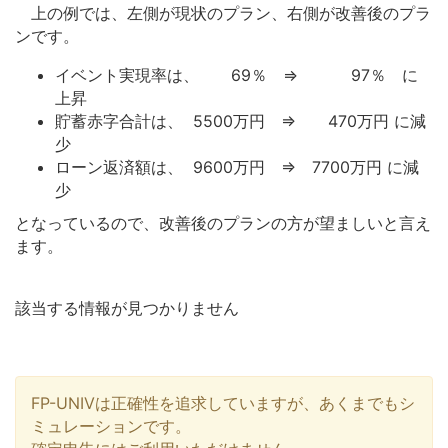
上の例では、左側が現状のプラン、右側が改善後のプラ
ンです。
イベント実現率は、 69％ ⇒ 97％ に
上昇
貯蓄赤字合計は、 5500万円 ⇒ 470万円 に減
少
ローン返済額は、 9600万円 ⇒ 7700万円 に減
少
となっているので、改善後のプランの方が望ましいと言え
ます。
該当する情報が見つかりません
FP-UNIVは正確性を追求していますが、あくまでもシ
ミュレーションです。