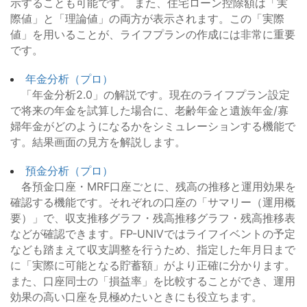
示することも可能です。 また、住宅ローン控除額は「実
際値」と「理論値」の両方が表示されます。この「実際
値」を用いることが、ライフプランの作成には非常に重要
です。
年金分析（プロ）
「年金分析2.0」の解説です。現在のライフプラン設定
で将来の年金を試算した場合に、老齢年金と遺族年金/寡
婦年金がどのようになるかをシミュレーションする機能で
す。結果画面の見方を解説します。
預金分析（プロ）
各預金口座・MRF口座ごとに、残高の推移と運用効果を
確認する機能です。それぞれの口座の「サマリー（運用概
要）」で、収支推移グラフ・残高推移グラフ・残高推移表
などが確認できます。FP-UNIVではライフイベントの予定
なども踏まえて収支調整を行うため、指定した年月日まで
に「実際に可能となる貯蓄額」がより正確に分かります。
また、口座同士の「損益率」を比較することができ、運用
効果の高い口座を見極めたいときにも役立ちます。